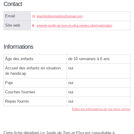
Contact
Email
lejardindetometelsaⓐgmail.com
Site web
www.le-jardin-de-tom-et-elsa.meeko.site/registration
Informations
Âge des enfants
de 10 semaines à 6 ans
Accueil des enfants en situation
oui
de handicap
Paje
oui
Couches fournies
oui
Repas fournis
oui
Éditer les informations de ma micro crèche
Cette fiche détaillant
Le Jardin de Tom et Elsa
est consultable à