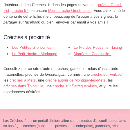
l'intérieur de Les Creches .fr dans les pages suivantes :
crèche Grand-
Est
,
crèche 57
, ou encore
Micro crèche Grostenquin
. Vous avez aimé le
contenu de cette fiche, merci beaucoup de l'ajouter à vos signets, la
partager
sur
facebook
ou bien l'envoyer par email à vos amis !
Crèches à proximité
Les Petites Grenouilles -
Le Nid des Poussins - Lixing-
Francaltroff
Le Petit Navire - Morhange
lès-Saint-Avold
Mam'zelle Coccinelle -
Morhange
Consultez sur ce site d'autres crèches, garderies, relais d'assistante
maternelles, proches de
Grostenquin
, comme : une
crèche sur Forbach
,
les
crèches à Metz
, une
crèche autour de Montigny-lès-Metz
, les
crèches dans Thionville
, une
crèche sur Sarreguemines
, et y lire les
coordonnées désirées.
Les Crèches .fr est un portail d'information sur les modes d'accueil des enfants
en bas âge : crèches (publiques, privées, ou d'entreprise), garderies, relais