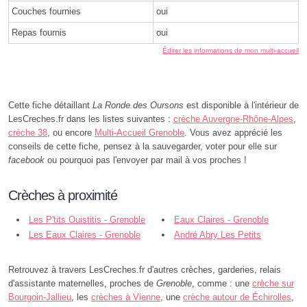
Couches fournies
oui
Repas fournis
oui
Éditer les informations de mon multi-accueil
Cette fiche détaillant
La Ronde des Oursons
est disponible à l'intérieur de
LesCreches.fr dans les listes suivantes :
crèche Auvergne-Rhône-Alpes
,
crèche 38
, ou encore
Multi-Accueil Grenoble
. Vous avez apprécié les
conseils de cette fiche, pensez à la sauvegarder, voter pour elle sur
facebook
ou pourquoi pas l'envoyer par mail à vos proches !
Crèches à proximité
Les P'tits Ouistitis - Grenoble
Eaux Claires - Grenoble
Les Eaux Claires - Grenoble
André Abry Les Petits
Patapons - Grenoble
Retrouvez à travers LesCreches.fr d'autres crèches, garderies, relais
d'assistante maternelles, proches de
Grenoble
, comme : une
crèche sur
Bourgoin-Jallieu
, les
crèches à Vienne
, une
crèche autour de Échirolles
,