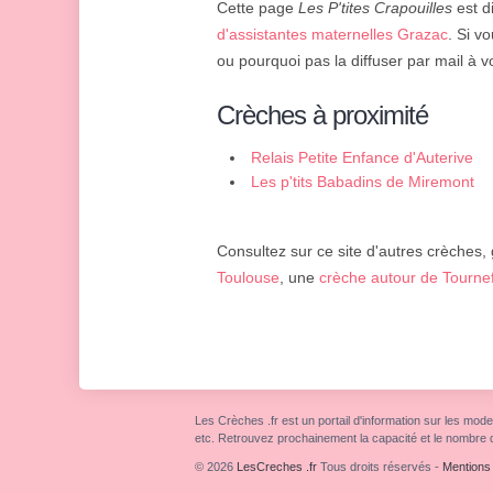
Cette page
Les P'tites Crapouilles
est d
d'assistantes maternelles Grazac
. Si v
ou pourquoi pas la diffuser par mail à v
Crèches à proximité
Relais Petite Enfance d'Auterive
Les p'tits Babadins de Miremont
Consultez sur ce site d'autres crèches,
Toulouse
, une
crèche autour de Tournef
Les Crèches .fr est un portail d'information sur les mode
etc. Retrouvez prochainement la capacité et le nombre 
© 2026
LesCreches .fr
Tous droits réservés
-
Mentions 