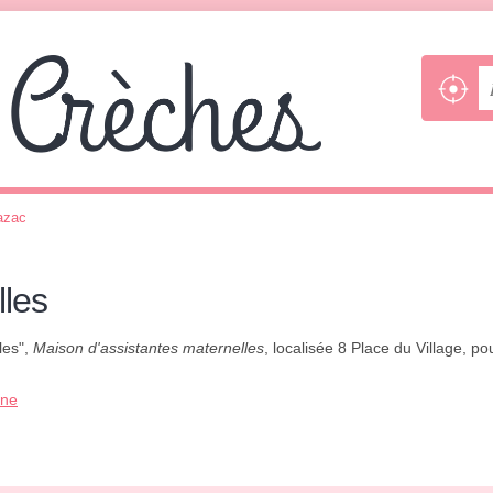
azac
lles
les",
Maison d'assistantes maternelles
, localisée 8 Place du Village, po
one