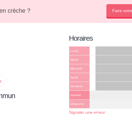
en crèche ?
Faire votr
Horaires
Lundi
Mardi
Mercredi
Jeudi
ps
Vendredi
ommun
Samedi
Dimanche
Signaler une erreur