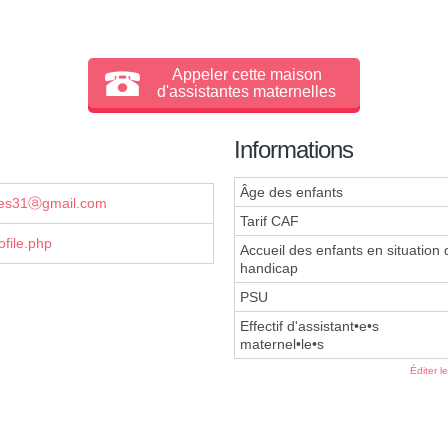
Appeler cette maison
d'assistantes maternelles
Informations
Âge des enfants
lles31ⓐgmail.com
Tarif CAF
file.php
Accueil des enfants en situation 
handicap
PSU
Effectif d'assistant•e•s
maternel•le•s
Éditer l