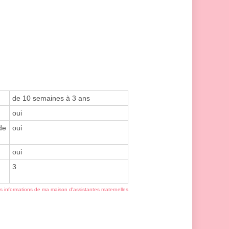
de 10 semaines à 3 ans
oui
de
oui
oui
3
es informations de ma maison d'assistantes maternelles