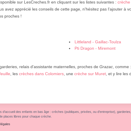
isponible sur LesCreches.fr en cliquant sur les listes suivantes :
crèche
ous avez apprécié les conseils de cette page, n'hésitez pas l'ajouter à 
os proches !
Littleland - Gaillac-Toulza
Pti Dragon - Miremont
 garderies, relais d'assistante maternelles, proches de
Grazac
, comme 
euille
, les
crèches dans Colomiers
, une
crèche sur Muret
, et y lire le
s d'accueil des enfants en bas âge : crèches (publiques, privées, ou d'entreprise), garderies, r
de places libres pour chaque crèche.
légales