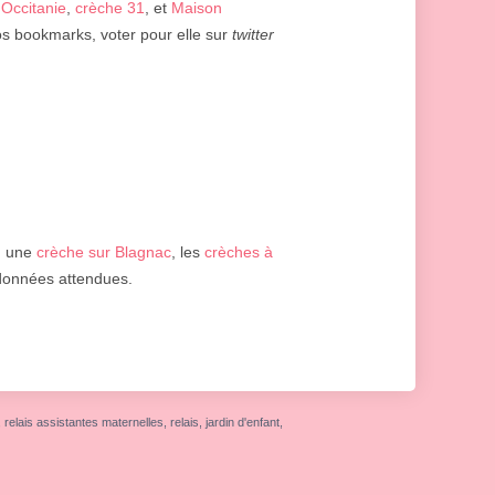
 Occitanie
,
crèche 31
, et
Maison
vos bookmarks, voter pour elle sur
twitter
: une
crèche sur Blagnac
, les
crèches à
s données attendues.
elais assistantes maternelles, relais, jardin d'enfant,