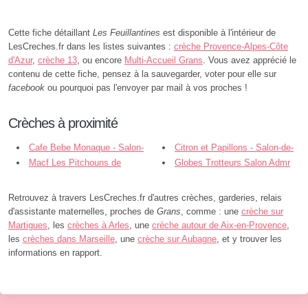
Cette fiche détaillant
Les Feuillantines
est disponible à l'intérieur de
LesCreches.fr dans les listes suivantes :
crèche Provence-Alpes-Côte
d'Azur
,
crèche 13
, ou encore
Multi-Accueil Grans
. Vous avez apprécié le
contenu de cette fiche, pensez à la sauvegarder, voter pour elle sur
facebook
ou pourquoi pas l'envoyer par mail à vos proches !
Crèches à proximité
Cafe Bebe Monaque - Salon-
Citron et Papillons - Salon-de-
de-Provence
Macf Les Pitchouns de
Provence
Globes Trotteurs Salon Admr
Francois Blanc - Salon-de-Provence
Bdr - Salon-de-Provence
Retrouvez à travers LesCreches.fr d'autres crèches, garderies, relais
d'assistante maternelles, proches de
Grans
, comme : une
crèche sur
Martigues
, les
crèches à Arles
, une
crèche autour de Aix-en-Provence
,
les
crèches dans Marseille
, une
crèche sur Aubagne
, et y trouver les
informations en rapport.