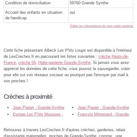
Condition de domiciliation
59760 Grande Synthe
Accueil des enfants en situation
oui
de handicap
Éditer les informations de mon halte-garderie
Cette fiche présentant
Albeck Les P'tits Loups
est disponible à l'intérieur
de LesCreches.fr en parcourant les listes suivantes :
crèche Hauts-de-
France
,
crèche 59
,
Halte-garderie Grande-Synthe
. Si jamais vous avez
apprécié les données de cette fiche, vous pouvez la sauvegarder, voter
pour elle sur vos réseaux sociaux ou pourquoi pas l'envoyer par mail à
vos proches !
Crèches à proximité
Jean Piaget - Grande-Synthe
Jean Piaget - Grande-Synthe
Europe Les P'tits Mousses -
François Mitterrand - Grande-
Grande-Synthe
Synthe
Retrouvez à travers LesCreches.fr d'autres crèches, garderies, relais
d'assistante maternelles, proches de
Grande-Synthe
, comme : une