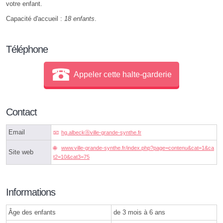
votre enfant.
Capacité d'accueil :
18 enfants
.
Téléphone
Appeler cette halte-garderie
Contact
Email
hg.albeckⓐville-grande-synthe.fr
www.ville-grande-synthe.fr/index.php?page=contenu&cat=1&ca
Site web
t2=10&cat3=75
Informations
Âge des enfants
de 3 mois à 6 ans