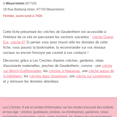
à
Weyersheim
(67720)
18 Rue Baldung Grien, 67720 Weyersheim
Fermée, ouvre lundi à 7h00
Cette fiche présentant
les crèches de Geudertheim
est accessible à
l'intérieur de ce site en parcourant les sections suivantes :
crèche Grand-
Est
,
crèche 67
.Si jamais vous avez trouvé utile les données de cette
fiche, vous pouvez la bookmarker, la
recommander
sur vos réseaux
sociaux ou encore l'envoyer par courriel à vos contacts !
Découvrez grâce à Les Creches d'autres crèches, garderies, relais
d'assistante maternelles, proches de
Geudertheim
, comme : une
crèche
sur Illkirch-Graffenstaden
, les
crèches à Haguenau
, une
crèche autour de
Schiltigheim
, les
crèches dans Strasbourg
, une
crèche sur Lingolsheim
,
et y retrouver les données attendues.
Les Crèches .fr est un portail d'information sur les modes d'accueil des enfants
en bas âge : crèches (publiques, privées, ou d'entreprise), garderies, relais
assistantes maternelles, relais, jardin d'enfant, etc. Retrouvez prochainement