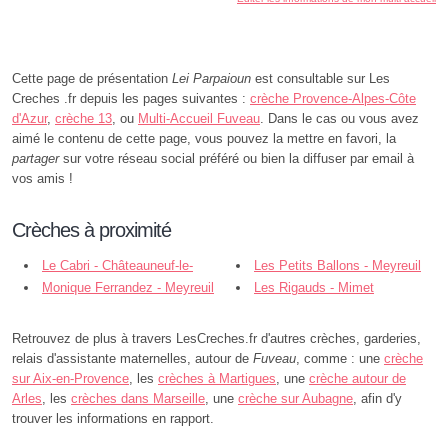
Cette page de présentation
Lei Parpaioun
est consultable sur Les
Creches .fr depuis les pages suivantes :
crèche Provence-Alpes-Côte
d'Azur
,
crèche 13
, ou
Multi-Accueil Fuveau
. Dans le cas ou vous avez
aimé le contenu de cette page, vous pouvez la mettre en favori, la
partager
sur votre réseau social préféré ou bien la diffuser par email à
vos amis !
Crèches à proximité
Le Cabri - Châteauneuf-le-
Les Petits Ballons - Meyreuil
Rouge
Monique Ferrandez - Meyreuil
Les Rigauds - Mimet
Retrouvez de plus à travers LesCreches.fr d'autres crèches, garderies,
relais d'assistante maternelles, autour de
Fuveau
, comme : une
crèche
sur Aix-en-Provence
, les
crèches à Martigues
, une
crèche autour de
Arles
, les
crèches dans Marseille
, une
crèche sur Aubagne
, afin d'y
trouver les informations en rapport.