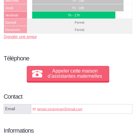
Mercredi
7h - 18h
Jeudi
7h - 18h
Vendredi
7h - 17h
Samedi
Fermé
Dimanche
Fermé
Signaler une erreur
Téléphone
Appeler cette maison
d'assistantes maternelles
Contact
Email
lamam.stramgramⓐgmail.com
Informations