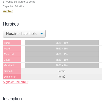
1 Avenue du Maréchal Joffre
Capacité : 20 vélos
Voir tout
Horaires
Lundi
7h30 - 19h
Mardi
7h30 - 19h
Mercredi
7h30 - 19h
Jeudi
7h30 - 19h
Vendredi
7h30 - 19h
Samedi
Fermé
Dimanche
Fermé
Signaler une erreur
Inscription