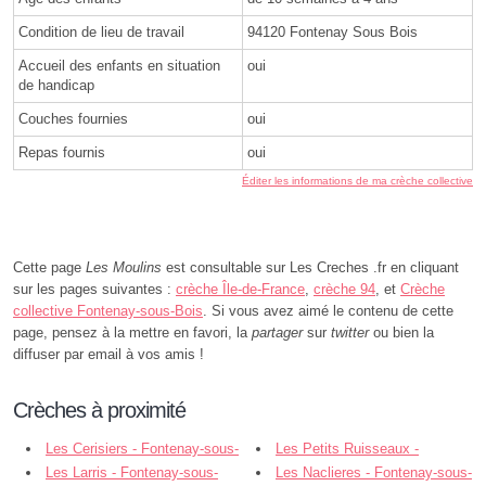
Condition de lieu de travail
94120 Fontenay Sous Bois
Accueil des enfants en situation
oui
de handicap
Couches fournies
oui
Repas fournis
oui
Éditer les informations de ma crèche collective
Cette page
Les Moulins
est consultable sur Les Creches .fr en cliquant
sur les pages suivantes :
crèche Île-de-France
,
crèche 94
, et
Crèche
collective Fontenay-sous-Bois
. Si vous avez aimé le contenu de cette
page, pensez à la mettre en favori, la
partager
sur
twitter
ou bien la
diffuser par email à vos amis !
Crèches à proximité
Les Cerisiers - Fontenay-sous-
Les Petits Ruisseaux -
Bois
Les Larris - Fontenay-sous-
Fontenay-sous-Bois
Les Naclieres - Fontenay-sous-