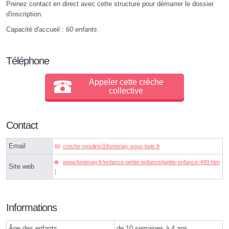
Prenez contact en direct avec cette structure pour démarrer le dossier
d'inscription.
Capacité d'accueil :
60 enfants
.
Téléphone
Appeler cette crèche
collective
Contact
Email
creche-moulinsⓐfontenay-sous-bois.fr
www.fontenay.fr/enfance-petite-enfance/petite-enfance-499.htm
Site web
l
Informations
Âge des enfants
de 10 semaines à 4 ans