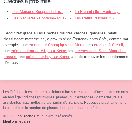
Crèches à proximité
Les Maisons Rouges du Lac -
La Ribambelle - Fontenay-
Fontenay-sous-Bois
Les Naclieres - Fontenay-sous-
sous-Bois
Les Petits Ruisseaux -
Bois
Fontenay-sous-Bois
Découvrez grâce à Les Creches d'autres crèches, garderies, relais
d'assistante maternelles, à proximité de
Fontenay-sous-Bois
, comme par
exemple : une
crèche sur Champigny-sur-Marne
, les
crèches à Créteil
,
une
crèche autour de Vitry-sur-Seine
, les
crèches dans Saint-Maur-des-
Fossés
, une
crèche sur Ivry-sur-Seine
, afin de retrouver les coordonnées
désirées.
Les Crèches .fr est un portail d'information sur les modes d'accueil des enfants
en bas âge : crèches (publiques, privées, ou d'entreprise), garderies, relais
assistantes maternelles, relais, jardin d'enfant, etc. Retrouvez prochainement
la capacité et le nombre de places libres pour chaque crèche.
© 2026
LesCreches .fr
Tous droits réservés
Mentions légales