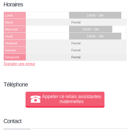
Horaires
Lundi
13h30 - 19h
Mardi
Fermé
Mercredi
13h30 - 18h
Jeudi
13h30 - 19h
Vendredi
Fermé
Samedi
Fermé
Dimanche
Fermé
Signaler une erreur
Téléphone
Appeler ce relais assistantes
maternelles
Contact