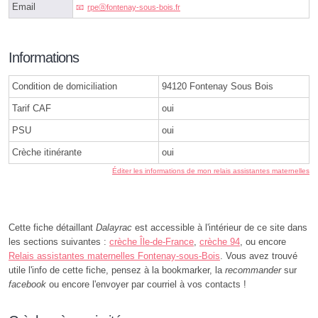
Email
rpeⓐfontenay-sous-bois.fr
Informations
Condition de domiciliation
94120 Fontenay Sous Bois
Tarif CAF
oui
PSU
oui
Crèche itinérante
oui
Éditer les informations de mon relais assistantes maternelles
Cette fiche détaillant
Dalayrac
est accessible à l'intérieur de ce site dans
les sections suivantes :
crèche Île-de-France
,
crèche 94
, ou encore
Relais assistantes maternelles Fontenay-sous-Bois
. Vous avez trouvé
utile l'info de cette fiche, pensez à la bookmarker, la
recommander
sur
facebook
ou encore l'envoyer par courriel à vos contacts !