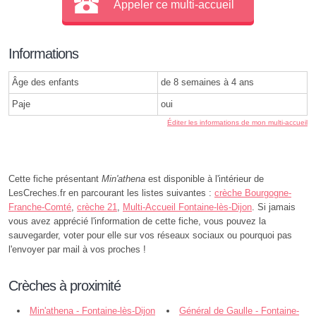
Appeler ce multi-accueil
Informations
Âge des enfants
de 8 semaines à 4 ans
Paje
oui
Éditer les informations de mon multi-accueil
Cette fiche présentant
Min'athena
est disponible à l'intérieur de
LesCreches.fr en parcourant les listes suivantes :
crèche Bourgogne-
Franche-Comté
,
crèche 21
,
Multi-Accueil Fontaine-lès-Dijon
. Si jamais
vous avez apprécié l'information de cette fiche, vous pouvez la
sauvegarder, voter pour elle sur vos réseaux sociaux ou pourquoi pas
l'envoyer par mail à vos proches !
Crèches à proximité
Min'athena - Fontaine-lès-Dijon
Général de Gaulle - Fontaine-