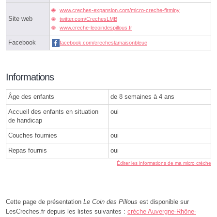
www.creches-expansion.com/micro-creche-firminy
Site web
twitter.com/CrechesLMB
www.creche-lecoindespillous.fr
Facebook
facebook.com/crecheslamaisonbleue
Informations
Âge des enfants
de 8 semaines à 4 ans
Accueil des enfants en situation
oui
de handicap
Couches fournies
oui
Repas fournis
oui
Éditer les informations de ma micro crèche
Cette page de présentation
Le Coin des Pillous
est disponible sur
LesCreches.fr depuis les listes suivantes :
crèche Auvergne-Rhône-