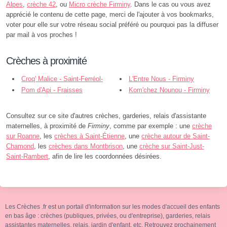
Alpes
,
crèche 42
, ou
Micro crèche Firminy
. Dans le cas ou vous avez
apprécié le contenu de cette page, merci de l'ajouter à vos bookmarks,
voter pour elle sur votre réseau social préféré ou pourquoi pas la diffuser
par mail à vos proches !
Crèches à proximité
Croq' Malice - Saint-Ferréol-
L'Entre Nous - Firminy
d'Auroure
Pom d'Api - Fraisses
Kom'chez Nounou - Firminy
Consultez sur ce site d'autres crèches, garderies, relais d'assistante
maternelles, à proximité de
Firminy
, comme par exemple : une
crèche
sur Roanne
, les
crèches à Saint-Étienne
, une
crèche autour de Saint-
Chamond
, les
crèches dans Montbrison
, une
crèche sur Saint-Just-
Saint-Rambert
, afin de lire les coordonnées désirées.
Les Crèches .fr est un portail d'information sur les modes d'accueil des enfants
en bas âge : crèches (publiques, privées, ou d'entreprise), garderies, relais
assistantes maternelles, relais, jardin d'enfant, etc. Retrouvez prochainement