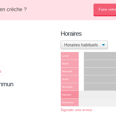
en crèche ?
Faire votr
Horaires
Lundi
Mardi
ps
Mercredi
Jeudi
ommun
Vendredi
Samedi
Dimanche
Signaler une erreur