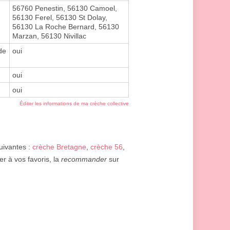
56760 Penestin, 56130 Camoel,
56130 Ferel, 56130 St Dolay,
56130 La Roche Bernard, 56130
Marzan, 56130 Nivillac
de
oui
oui
oui
Éditer les informations de ma crèche collective
suivantes :
crèche Bretagne
,
crèche 56
,
er à vos favoris, la
recommander
sur