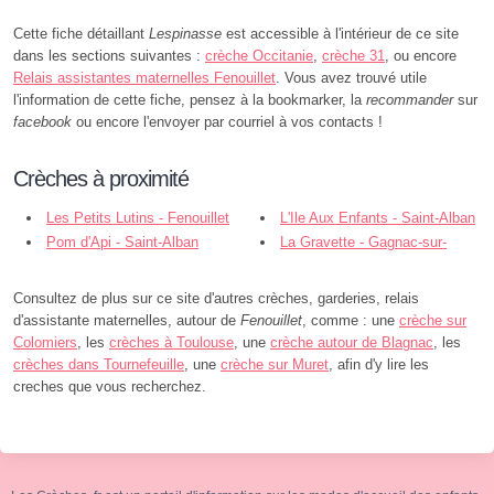
Cette fiche détaillant
Lespinasse
est accessible à l'intérieur de ce site
dans les sections suivantes :
crèche Occitanie
,
crèche 31
, ou encore
Relais assistantes maternelles Fenouillet
. Vous avez trouvé utile
l'information de cette fiche, pensez à la bookmarker, la
recommander
sur
facebook
ou encore l'envoyer par courriel à vos contacts !
Crèches à proximité
Les Petits Lutins - Fenouillet
L'Ile Aux Enfants - Saint-Alban
Pom d'Api - Saint-Alban
La Gravette - Gagnac-sur-
Garonne
Consultez de plus sur ce site d'autres crèches, garderies, relais
d'assistante maternelles, autour de
Fenouillet
, comme : une
crèche sur
Colomiers
, les
crèches à Toulouse
, une
crèche autour de Blagnac
, les
crèches dans Tournefeuille
, une
crèche sur Muret
, afin d'y lire les
creches que vous recherchez.