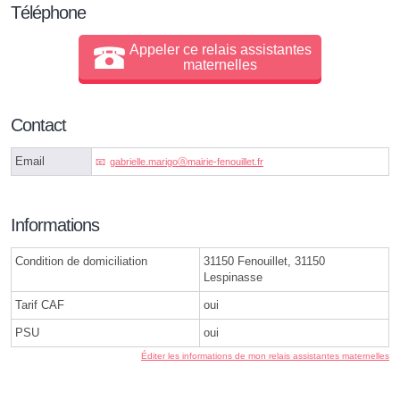
Téléphone
Appeler ce relais assistantes
maternelles
Contact
Email
gabrielle.marigoⓐmairie-fenouillet.fr
Informations
Condition de domiciliation
31150 Fenouillet, 31150
Lespinasse
Tarif CAF
oui
PSU
oui
Éditer les informations de mon relais assistantes maternelles