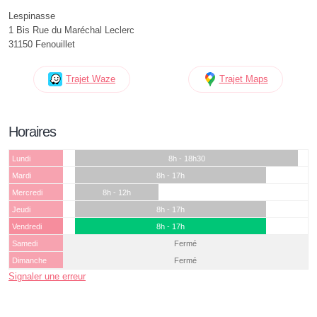
Lespinasse
1 Bis Rue du Maréchal Leclerc
31150 Fenouillet
Trajet Waze
Trajet Maps
Horaires
Lundi
8h - 18h30
Mardi
8h - 17h
Mercredi
8h - 12h
Jeudi
8h - 17h
Vendredi
8h - 17h
Samedi
Fermé
Dimanche
Fermé
Signaler une erreur