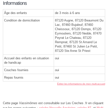
Informations
Âge des enfants
de 3 mois à 6 ans
Condition de domiciliation
87120 Augne, 87120 Beaumont Du
Lac, 87460 Bujaleuf, 87460
Cheissoux, 87120 Domps, 87120
Eymoutiers, 87120 Nedde, 87470
Peyrat Le Chateau, 87120
Rempnat, 87120 St Amand Le
Petit, 87460 St Julien Le Petit,
87120 Ste Anne St Priest
Accueil des enfants en situation
oui
de handicap
Couches fournies
oui
Repas fournis
oui
Éditer les informations de mon multi-accueil
Cette page
Vassimômes
est consultable sur Les Creches .fr en cliquant
sur les pages suivantes :
crèche Nouvelle-Aquitaine
,
crèche 87
, et
Multi-