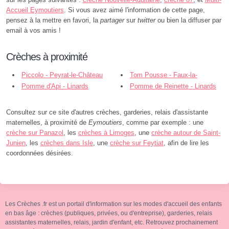
Accueil Eymoutiers
. Si vous avez aimé l'information de cette page,
pensez à la mettre en favori, la
partager
sur
twitter
ou bien la diffuser par
email à vos amis !
Crèches à proximité
Piccolo - Peyrat-le-Château
Tom Pousse - Faux-la-
Pomme d'Api - Linards
Montagne
Pomme de Reinette - Linards
Consultez sur ce site d'autres crèches, garderies, relais d'assistante
maternelles, à proximité de
Eymoutiers
, comme par exemple : une
crèche sur Panazol
, les
crèches à Limoges
, une
crèche autour de Saint-
Junien
, les
crèches dans Isle
, une
crèche sur Feytiat
, afin de lire les
coordonnées désirées.
Les Crèches .fr est un portail d'information sur les modes d'accueil des enfants
en bas âge : crèches (publiques, privées, ou d'entreprise), garderies, relais
assistantes maternelles, relais, jardin d'enfant, etc. Retrouvez prochainement