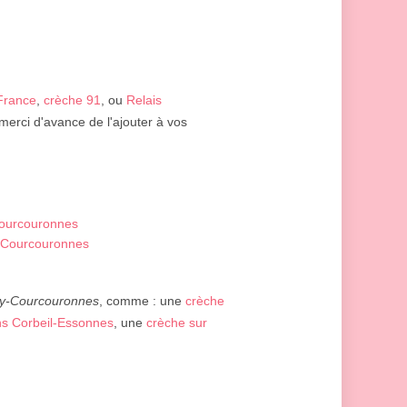
-France
,
crèche 91
, ou
Relais
merci d'avance de l'ajouter à vos
Courcouronnes
y-Courcouronnes
y-Courcouronnes
, comme : une
crèche
ns Corbeil-Essonnes
, une
crèche sur