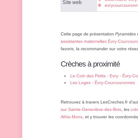
Site web
evrycourcouronne
Cette page de présentation
Pyramides
e
assistantes maternelles Évry-Courcour
favoris, la
recommander
sur votre résea
Crèches à proximité
Le Coin des Petits - Evry - Évry-
Les Loges - Évry-Courcouronnes
Retrouvez à travers LesCreches.fr d'aut
sur Sainte-Geneviève-des-Bois
, les
crè
Athis-Mons
, et y trouver les coordonné