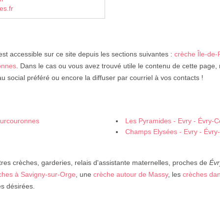
s.fr
st accessible sur ce site depuis les sections suivantes :
crèche Île-de
onnes
. Dans le cas ou vous avez trouvé utile le contenu de cette page, 
u social préféré ou encore la diffuser par courriel à vos contacts !
Courcouronnes
Les Pyramides - Evry - Évry-
Champs Elysées - Evry - Évr
res crèches, garderies, relais d'assistante maternelles, proches de
Évr
ches à Savigny-sur-Orge
, une
crèche autour de Massy
, les
crèches da
es désirées.