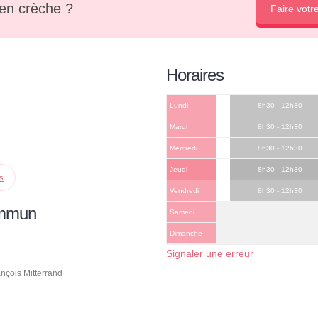
en crèche ?
Faire votr
Horaires
Lundi
8h30 - 12h30
Mardi
8h30 - 12h30
Mercredi
8h30 - 12h30
Jeudi
8h30 - 12h30
ps
Vendredi
8h30 - 12h30
ommun
Samedi
Dimanche
Signaler une erreur
nçois Mitterrand