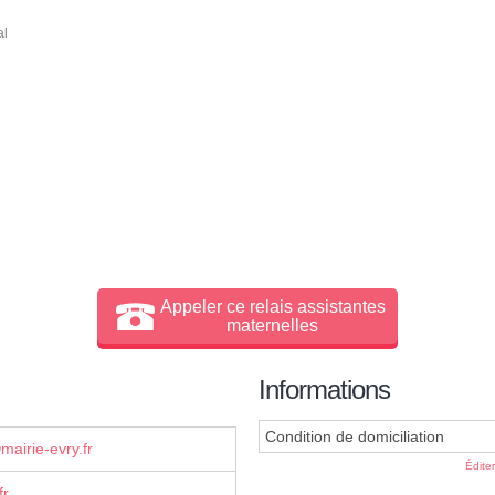
al
Appeler ce relais assistantes
maternelles
Informations
Condition de domiciliation
airie-evry.fr
Édite
fr