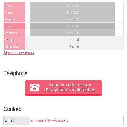
Lundi
8h - 18h
Mardi
8h - 18h
Mercredi
8h - 18h
Jeudi
8h - 18h
Vendredi
8h - 18h
Samedi
Fermé
Dimanche
Fermé
Signaler une erreur
Téléphone
Appeler cette maison
d'assistantes maternelles
Contact
Email
mamaloha04ⓐoutlook.fr