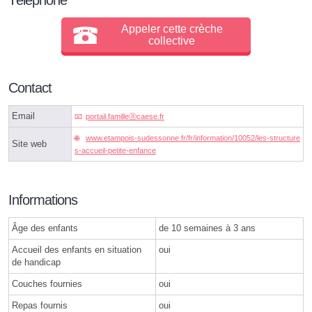
Appeler cette crèche
collective
Contact
Email
portail.familleⓐcaese.fr
www.etampois-sudessonne.fr/fr/information/10052/les-structure
Site web
s-accueil-petite-enfance
Informations
Âge des enfants
de 10 semaines à 3 ans
Accueil des enfants en situation
oui
de handicap
Couches fournies
oui
Repas fournis
oui