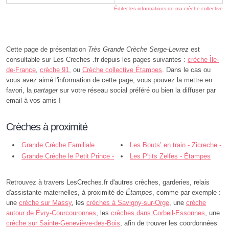
Éditer les informations de ma crèche collective
Cette page de présentation
Très Grande Crèche Serge-Levrez
est
consultable sur Les Creches .fr depuis les pages suivantes :
crèche Île-
de-France
,
crèche 91
, ou
Crèche collective Étampes
. Dans le cas ou
vous avez aimé l'information de cette page, vous pouvez la mettre en
favori, la
partager
sur votre réseau social préféré ou bien la diffuser par
email à vos amis !
Crèches à proximité
Grande Crèche Familiale
Les Bouts’ en train - Zicreche -
Serge-Levrez - Étampes
Grande Crèche le Petit Prince -
Étampes
Les P'tits Zelfes - Étampes
Étampes
Retrouvez à travers LesCreches.fr d'autres crèches, garderies, relais
d'assistante maternelles, à proximité de
Étampes
, comme par exemple :
une
crèche sur Massy
, les
crèches à Savigny-sur-Orge
, une
crèche
autour de Évry-Courcouronnes
, les
crèches dans Corbeil-Essonnes
, une
crèche sur Sainte-Geneviève-des-Bois
, afin de trouver les coordonnées