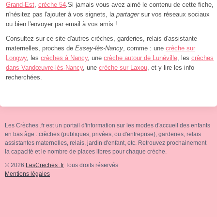
Grand-Est
,
crèche 54
.Si jamais vous avez aimé le contenu de cette fiche,
n'hésitez pas l'ajouter à vos signets, la
partager
sur vos réseaux sociaux
ou bien l'envoyer par email à vos amis !
Consultez sur ce site d'autres crèches, garderies, relais d'assistante
maternelles, proches de
Essey-lès-Nancy
, comme : une
crèche sur
Longwy
, les
crèches à Nancy
, une
crèche autour de Lunéville
, les
crèches
dans Vandœuvre-lès-Nancy
, une
crèche sur Laxou
, et y lire les info
recherchées.
Les Crèches .fr est un portail d'information sur les modes d'accueil des enfants
en bas âge : crèches (publiques, privées, ou d'entreprise), garderies, relais
assistantes maternelles, relais, jardin d'enfant, etc. Retrouvez prochainement
la capacité et le nombre de places libres pour chaque crèche.
© 2026
LesCreches .fr
Tous droits réservés
Mentions légales