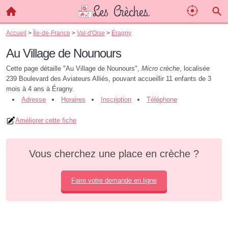
Accueil
>
Île-de-France
>
Val-d'Oise
>
Éragny
Au Village de Nounours
Cette page détaille "Au Village de Nounours",
Micro crèche
, localisée
239 Boulevard des Aviateurs Alliés, pouvant accueillir 11 enfants de 3
mois à 4 ans à Éragny.
Adresse
Horaires
Inscription
Téléphone
Améliorer cette fiche
Vous cherchez une place en crèche ?
Faire votre demande en ligne