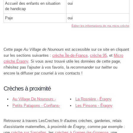
Accueil des enfants en situation
oui
de handicap
Paje
oui
Éditer les informations de ma micro crèche
Cette page
Au Village de Nounours
est accessible sur ce site en cliquant
sur les sections suivantes :
crèche Île-de-France
,
crèche 95
, et
Micro
crèche Éragny
. Si vous avez trouvé utile les données de cette page,
n'hésitez pas l'ajouter à vos favoris, la
recommander
sur
twitter
ou
encore la diffuser par courriel à vos contacts !
Crèches à proximité
Au Village De Nounours -
La Rosnière - Éragny
Éragny
Petits Patapons - Conflans-
Les Pinsons - Éragny
Sainte-Honorine
Retrouvez à travers LesCreches.fr d'autres crèches, garderies, relais
d'assistante maternelles, à proximité de
Éragny
, comme par exemple :
une
crèche sur Sarcelles
, les
crèches à Garges-lès-Gonesse
, une