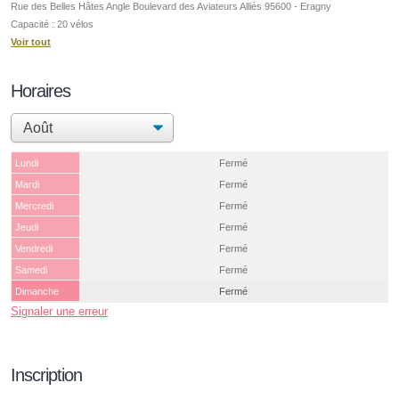
Rue des Belles Hâtes Angle Boulevard des Aviateurs Alliés 95600 - Eragny
Capacité : 20 vélos
Voir tout
Horaires
Lundi
Fermé
Mardi
Fermé
Mercredi
Fermé
Jeudi
Fermé
Vendredi
Fermé
Samedi
Fermé
Dimanche
Fermé
Signaler une erreur
Inscription