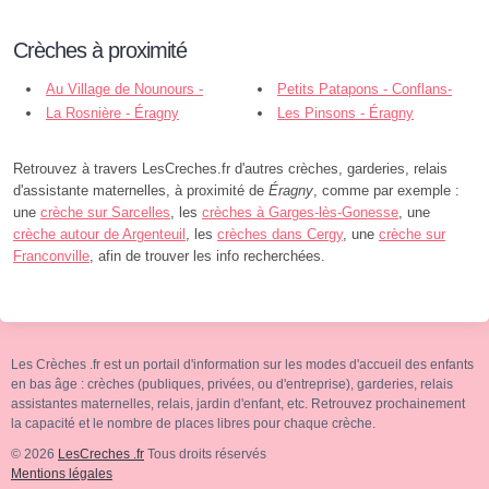
Crèches à proximité
Au Village de Nounours -
Petits Patapons - Conflans-
Éragny
La Rosnière - Éragny
Sainte-Honorine
Les Pinsons - Éragny
Retrouvez à travers LesCreches.fr d'autres crèches, garderies, relais
d'assistante maternelles, à proximité de
Éragny
, comme par exemple :
une
crèche sur Sarcelles
, les
crèches à Garges-lès-Gonesse
, une
crèche autour de Argenteuil
, les
crèches dans Cergy
, une
crèche sur
Franconville
, afin de trouver les info recherchées.
Les Crèches .fr est un portail d'information sur les modes d'accueil des enfants
en bas âge : crèches (publiques, privées, ou d'entreprise), garderies, relais
assistantes maternelles, relais, jardin d'enfant, etc. Retrouvez prochainement
la capacité et le nombre de places libres pour chaque crèche.
© 2026
LesCreches .fr
Tous droits réservés
Mentions légales