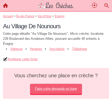
Accueil
>
Île-de-France
>
Val-d'Oise
>
Éragny
Au Village De Nounours
Cette page détaille "Au Village De Nounours",
Micro crèche
, localisée
239 Boulevard des Aviateurs Alliés, pouvant accueillir 40 enfants à
Éragny.
Adresse
Horaires
Inscription
Téléphone
Améliorer cette fiche
Vous cherchez une place en crèche ?
Faire votre demande en ligne