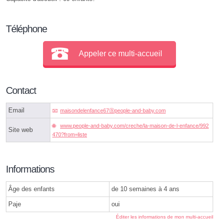
Téléphone
Appeler ce multi-accueil
Contact
Email
maisondelenfance67ⓐpeople-and-baby.com
www.people-and-baby.com/creche/la-maison-de-l-enfance/992
Site web
470?from=liste
Informations
Âge des enfants
de 10 semaines à 4 ans
Paje
oui
Éditer les informations de mon multi-accueil