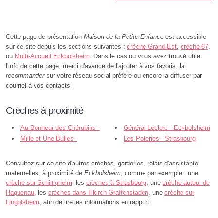
Cette page de présentation
Maison de la Petite Enfance
est accessible
sur ce site depuis les sections suivantes :
crèche Grand-Est
,
crèche 67
,
ou
Multi-Accueil Eckbolsheim
. Dans le cas ou vous avez trouvé utile
l'info de cette page, merci d'avance de l'ajouter à vos favoris, la
recommander
sur votre réseau social préféré ou encore la diffuser par
courriel à vos contacts !
Crèches à proximité
Au Bonheur des Chérubins -
Général Leclerc - Eckbolsheim
Eckbolsheim
Mille et Une Bulles -
Les Poteries - Strasbourg
Eckbolsheim
Consultez sur ce site d'autres crèches, garderies, relais d'assistante
maternelles, à proximité de
Eckbolsheim
, comme par exemple : une
crèche sur Schiltigheim
, les
crèches à Strasbourg
, une
crèche autour de
Haguenau
, les
crèches dans Illkirch-Graffenstaden
, une
crèche sur
Lingolsheim
, afin de lire les informations en rapport.