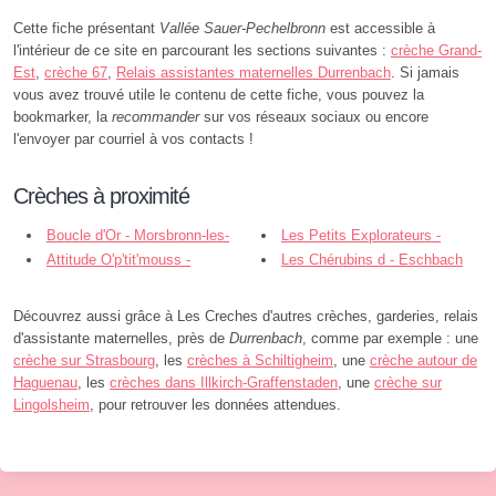
Cette fiche présentant
Vallée Sauer-Pechelbronn
est accessible à
l'intérieur de ce site en parcourant les sections suivantes :
crèche Grand-
Est
,
crèche 67
,
Relais assistantes maternelles Durrenbach
. Si jamais
vous avez trouvé utile le contenu de cette fiche, vous pouvez la
bookmarker, la
recommander
sur vos réseaux sociaux ou encore
l'envoyer par courriel à vos contacts !
Crèches à proximité
Boucle d'Or - Morsbronn-les-
Les Petits Explorateurs -
Bains
Attitude O'p'tit'mouss -
Durrenbach
Les Chérubins d - Eschbach
Durrenbach
Découvrez aussi grâce à Les Creches d'autres crèches, garderies, relais
d'assistante maternelles, près de
Durrenbach
, comme par exemple : une
crèche sur Strasbourg
, les
crèches à Schiltigheim
, une
crèche autour de
Haguenau
, les
crèches dans Illkirch-Graffenstaden
, une
crèche sur
Lingolsheim
, pour retrouver les données attendues.