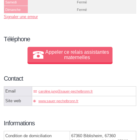
Samedi
Fermé
Dimanche
Fermé
Signaler une erreur
Téléphone
Appeler ce relais assistantes
maternelles
Contact
Email
caroline.jungⓐsauer-pechelbronn.fr
Site web
www.sauer-pechelbronn.fr
Informations
Condition de domiciliation
67360 Biblisheim, 67360