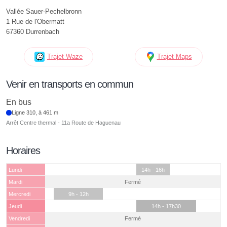
Vallée Sauer-Pechelbronn
1 Rue de l'Obermatt
67360 Durrenbach
Trajet Waze
Trajet Maps
Venir en transports en commun
En bus
Ligne 310, à 461 m
Arrêt Centre thermal - 11a Route de Haguenau
Horaires
Lundi
14h - 16h
Mardi
Fermé
Mercredi
9h - 12h
Jeudi
14h - 17h30
Vendredi
Fermé