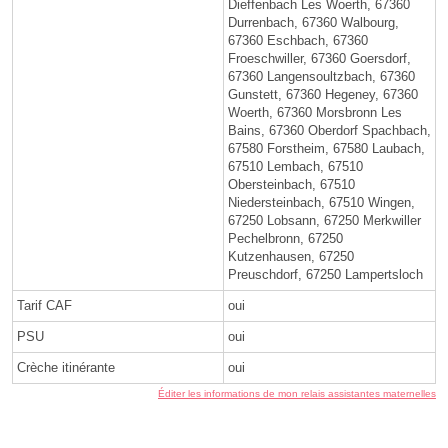
Dieffenbach Les Woerth, 67360
Durrenbach, 67360 Walbourg,
67360 Eschbach, 67360
Froeschwiller, 67360 Goersdorf,
67360 Langensoultzbach, 67360
Gunstett, 67360 Hegeney, 67360
Woerth, 67360 Morsbronn Les
Bains, 67360 Oberdorf Spachbach,
67580 Forstheim, 67580 Laubach,
67510 Lembach, 67510
Obersteinbach, 67510
Niedersteinbach, 67510 Wingen,
67250 Lobsann, 67250 Merkwiller
Pechelbronn, 67250
Kutzenhausen, 67250
Preuschdorf, 67250 Lampertsloch
Tarif CAF
oui
PSU
oui
Crèche itinérante
oui
Éditer les informations de mon relais assistantes maternelles