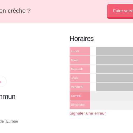
en crèche ?
Faire votr
Horaires
Lundi
Mardi
Mercredi
Jeudi
ps
Vendredi
ommun
Samedi
Dimanche
Signaler une erreur
de l'Europe