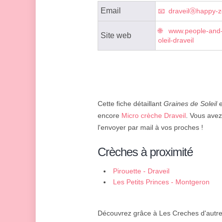
Email
draveilⓐhappy-z
www.people-and-
Site web
oleil-draveil
Cette fiche détaillant
Graines de Soleil
e
encore
Micro crèche Draveil
. Vous avez
l'envoyer par mail à vos proches !
Crèches à proximité
Pirouette - Draveil
Les Petits Princes - Montgeron
Découvrez grâce à Les Creches d'autres 