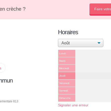
en crèche ?
Faire votr
Horaires
Lundi
Mardi
ps
Mercredi
Jeudi
ommun
Vendredi
Samedi
Dimanche
tementale 813
Signaler une erreur