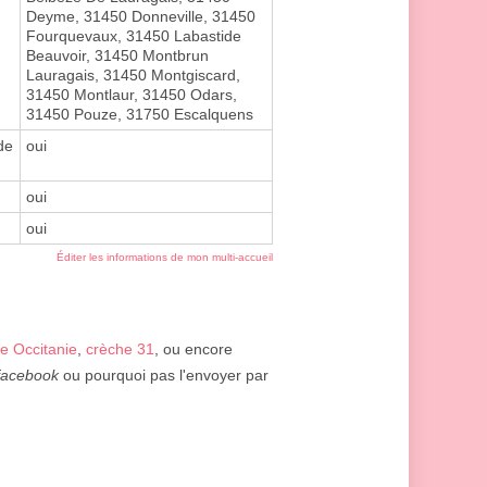
Deyme, 31450 Donneville, 31450
Fourquevaux, 31450 Labastide
Beauvoir, 31450 Montbrun
Lauragais, 31450 Montgiscard,
31450 Montlaur, 31450 Odars,
31450 Pouze, 31750 Escalquens
de
oui
oui
oui
Éditer les informations de mon multi-accueil
e Occitanie
,
crèche 31
, ou encore
facebook
ou pourquoi pas l'envoyer par