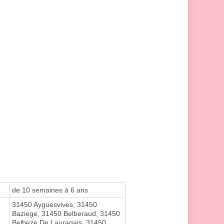
de 10 semaines à 6 ans
31450 Ayguesvives, 31450
Baziege, 31450 Belberaud, 31450
Belbeze De Lauragais, 31450