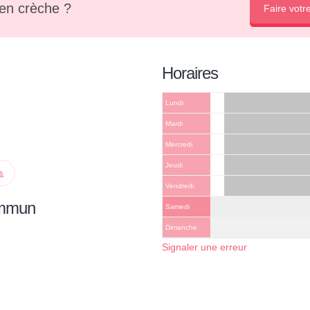
en crèche ?
Faire votr
Horaires
Lundi
Mardi
Mercredi
Jeudi
ps
Vendredi
ommun
Samedi
Dimanche
Signaler une erreur