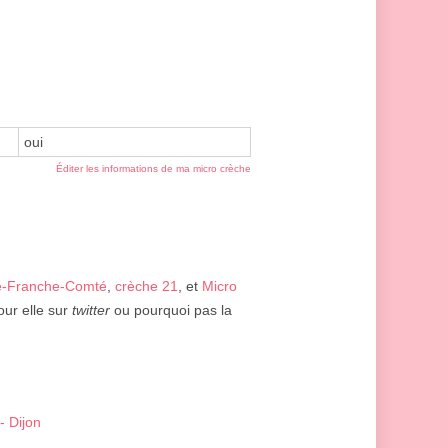
oui
Éditer les informations de ma micro crèche
e-Franche-Comté
,
crèche 21
, et
Micro
our elle sur
twitter
ou pourquoi pas la
- Dijon