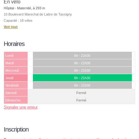
En vélo
Hôpital - Maternité, à 293 m
10 Boulevard Marechal de Lattre de Tassigny
Capacité : 18 vélos
Voir tout
Horaires
Lundi
6h - 21h30
Mardi
6h - 21h30
Mercredi
6h - 21h30
Jeudi
6h - 21h30
Vendredi
6h - 21h30
Samedi
Fermé
Dimanche
Fermé
Signaler une erreur
Inscription