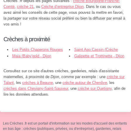
Creches .fr depuis les pages suivantes :
crèche Bourgogne-Franche-
Comté
,
crèche 21
, ou
Crèche d’entreprise Dijon
. Dans le cas ou vous
avez aimé les conseils de cette page, vous pouvez la mettre en favori,
la
partager
sur votre réseau social préféré ou bien la diffuser par email à
vos amis !
Crèches à proximité
Les Petits Chaperons Rouges
Saint Apo Cassin (Crèche
la P'tite Hirondelle (Dsp - Dijon
Maia (Baby'gold - Dijon
Attitude - Saint-Apollinaire
Galipette et Trottinette - Dijon
Consultez sur ce site d'autres crèches, garderies, relais d'assistante
maternelles, à proximité de
Dijon
, comme par exemple : une
crèche sur
Talant
, les
crèches à Beaune
, une
crèche autour de Chenôve
, les
crèches dans Chevigny-Saint-Sauveur
, une
crèche sur Quetigny
, afin de
lire les données attendues.
Les Crèches .fr est un portail d'information sur les modes d'accueil des enfants
en bas âge : crèches (publiques, privées, ou d'entreprise), garderies, relais