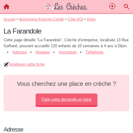
Accueil
>
Bourgogne-Franche-Comté
>
Côte-d'Or
>
Dijon
La Farandole
Cette page détaille "La Farandole",
Crèche d’entreprise
, localisée 13 Rue
Gaffarel, pouvant accueillir 120 enfants de 10 semaines à 4 ans à Dijon.
Adresse
Horaires
Inscription
Téléphone
Améliorer cette fiche
Vous cherchez une place en crèche ?
Faire votre demande en ligne
Adresse