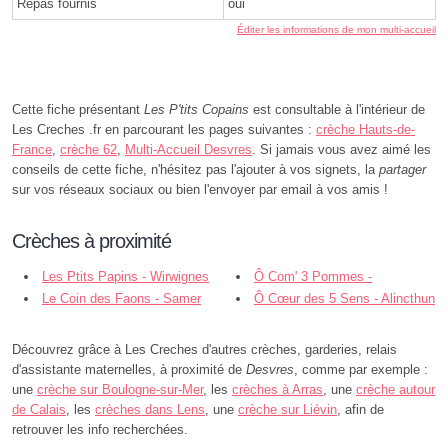
Repas fournis
oui
Éditer les informations de mon multi-accueil
Cette fiche présentant
Les P'tits Copains
est consultable à l'intérieur de
Les Creches .fr en parcourant les pages suivantes :
crèche Hauts-de-
France
,
crèche 62
,
Multi-Accueil Desvres
. Si jamais vous avez aimé les
conseils de cette fiche, n'hésitez pas l'ajouter à vos signets, la
partager
sur vos réseaux sociaux ou bien l'envoyer par email à vos amis !
Crèches à proximité
Les Ptits Papins - Wirwignes
Ô Com' 3 Pommes -
Le Coin des Faons - Samer
Brunembert
Ô Cœur des 5 Sens - Alincthun
Découvrez grâce à Les Creches d'autres crèches, garderies, relais
d'assistante maternelles, à proximité de
Desvres
, comme par exemple :
une
crèche sur Boulogne-sur-Mer
, les
crèches à Arras
, une
crèche autour
de Calais
, les
crèches dans Lens
, une
crèche sur Liévin
, afin de
retrouver les info recherchées.