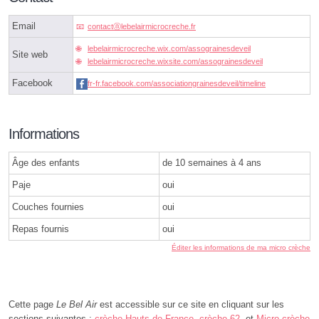
Email
contactⓐlebelairmicrocreche.fr
lebelairmicrocreche.wix.com/assograinesdeveil
Site web
lebelairmicrocreche.wixsite.com/assograinesdeveil
Facebook
fr-fr.facebook.com/associationgrainesdeveil/timeline
Informations
Âge des enfants
de 10 semaines à 4 ans
Paje
oui
Couches fournies
oui
Repas fournis
oui
Éditer les informations de ma micro crèche
Cette page
Le Bel Air
est accessible sur ce site en cliquant sur les
sections suivantes :
crèche Hauts-de-France
,
crèche 62
, et
Micro crèche