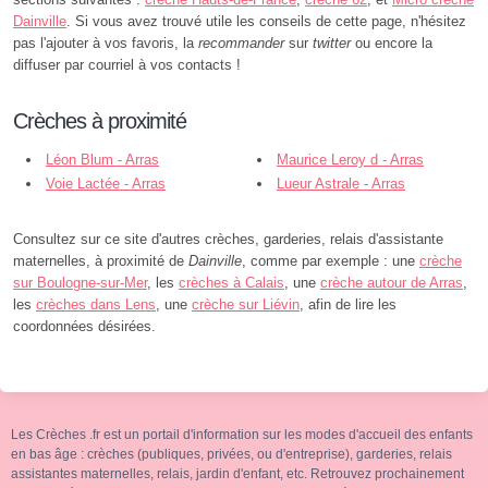
Dainville
. Si vous avez trouvé utile les conseils de cette page, n'hésitez
pas l'ajouter à vos favoris, la
recommander
sur
twitter
ou encore la
diffuser par courriel à vos contacts !
Crèches à proximité
Léon Blum - Arras
Maurice Leroy d - Arras
Voie Lactée - Arras
Lueur Astrale - Arras
Consultez sur ce site d'autres crèches, garderies, relais d'assistante
maternelles, à proximité de
Dainville
, comme par exemple : une
crèche
sur Boulogne-sur-Mer
, les
crèches à Calais
, une
crèche autour de Arras
,
les
crèches dans Lens
, une
crèche sur Liévin
, afin de lire les
coordonnées désirées.
Les Crèches .fr est un portail d'information sur les modes d'accueil des enfants
en bas âge : crèches (publiques, privées, ou d'entreprise), garderies, relais
assistantes maternelles, relais, jardin d'enfant, etc. Retrouvez prochainement