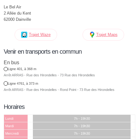
Le Bel Air
2 Allée du Kent
62000 Dainville
Trajet Waze
Trajet Maps
Venir en transports en commun
En bus
Ligne 401, à 368 m
Arrêt ARRAS - Rue des Hirondelles - 73 Rue des Hirondelles
Ligne 4761, à 373 m
Arrêt ARRAS - Rue des Hirondelles - Rond Point - 73 Rue des Hirondelles
Horaires
Lundi
7h - 19h30
Mardi
7h - 19h30
Mercredi
7h - 19h30