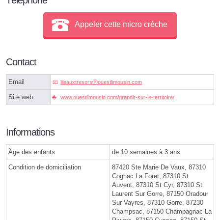
Appeler cette micro crèche
Contact
Email
lileauxtresorsⓐouestlimousin.com
Site web
www.ouestlimousin.com/grandir-sur-le-territoire/
Informations
Âge des enfants
de 10 semaines à 3 ans
Condition de domiciliation
87420 Ste Marie De Vaux, 87310
Cognac La Foret, 87310 St
Auvent, 87310 St Cyr, 87310 St
Laurent Sur Gorre, 87150 Oradour
Sur Vayres, 87310 Gorre, 87230
Champsac, 87150 Champagnac La