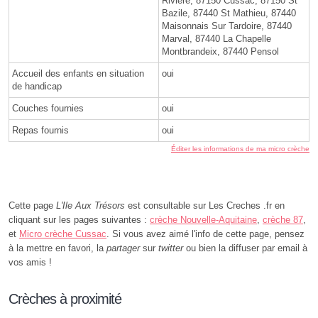
Riviere, 87150 Cussac, 87150 St
Bazile, 87440 St Mathieu, 87440
Maisonnais Sur Tardoire, 87440
Marval, 87440 La Chapelle
Montbrandeix, 87440 Pensol
Accueil des enfants en situation
oui
de handicap
Couches fournies
oui
Repas fournis
oui
Éditer les informations de ma micro crèche
Cette page
L'Ile Aux Trésors
est consultable sur Les Creches .fr en
cliquant sur les pages suivantes :
crèche Nouvelle-Aquitaine
,
crèche 87
,
et
Micro crèche Cussac
. Si vous avez aimé l'info de cette page, pensez
à la mettre en favori, la
partager
sur
twitter
ou bien la diffuser par email à
vos amis !
Crèches à proximité