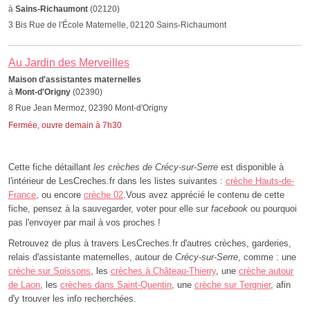
à
Sains-Richaumont
(02120)
3 Bis Rue de l'École Maternelle, 02120 Sains-Richaumont
Au Jardin des Merveilles
Maison d'assistantes maternelles
à
Mont-d'Origny
(02390)
8 Rue Jean Mermoz, 02390 Mont-d'Origny
Fermée, ouvre demain à 7h30
Cette fiche détaillant
les crèches de Crécy-sur-Serre
est disponible à
l'intérieur de LesCreches.fr dans les listes suivantes :
crèche Hauts-de-
France
, ou encore
crèche 02
.Vous avez apprécié le contenu de cette
fiche, pensez à la sauvegarder, voter pour elle sur
facebook
ou pourquoi
pas l'envoyer par mail à vos proches !
Retrouvez de plus à travers LesCreches.fr d'autres crèches, garderies,
relais d'assistante maternelles, autour de
Crécy-sur-Serre
, comme : une
crèche sur Soissons
, les
crèches à Château-Thierry
, une
crèche autour
de Laon
, les
crèches dans Saint-Quentin
, une
crèche sur Tergnier
, afin
d'y trouver les info recherchées.