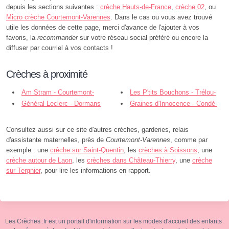
depuis les sections suivantes :
crèche Hauts-de-France
,
crèche 02
, ou
Micro crèche Courtemont-Varennes
. Dans le cas ou vous avez trouvé
utile les données de cette page, merci d'avance de l'ajouter à vos
favoris, la
recommander
sur votre réseau social préféré ou encore la
diffuser par courriel à vos contacts !
Crèches à proximité
Am Stram - Courtemont-
Les P'tits Bouchons - Trélou-
Varennes
Général Leclerc - Dormans
sur-Marne
Graines d'Innocence - Condé-
en-Brie
Consultez aussi sur ce site d'autres crèches, garderies, relais
d'assistante maternelles, près de
Courtemont-Varennes
, comme par
exemple : une
crèche sur Saint-Quentin
, les
crèches à Soissons
, une
crèche autour de Laon
, les
crèches dans Château-Thierry
, une
crèche
sur Tergnier
, pour lire les informations en rapport.
Les Crèches .fr est un portail d'information sur les modes d'accueil des enfants