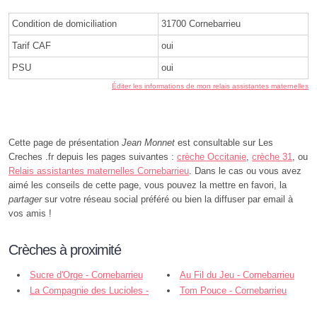
Condition de domiciliation
31700 Cornebarrieu
Tarif CAF
oui
PSU
oui
Éditer les informations de mon relais assistantes maternelles
Cette page de présentation
Jean Monnet
est consultable sur Les
Creches .fr depuis les pages suivantes :
crèche Occitanie
,
crèche 31
, ou
Relais assistantes maternelles Cornebarrieu
. Dans le cas ou vous avez
aimé les conseils de cette page, vous pouvez la mettre en favori, la
partager
sur votre réseau social préféré ou bien la diffuser par email à
vos amis !
Crèches à proximité
Sucre d'Orge - Cornebarrieu
Au Fil du Jeu - Cornebarrieu
La Compagnie des Lucioles -
Tom Pouce - Cornebarrieu
Cornebarrieu