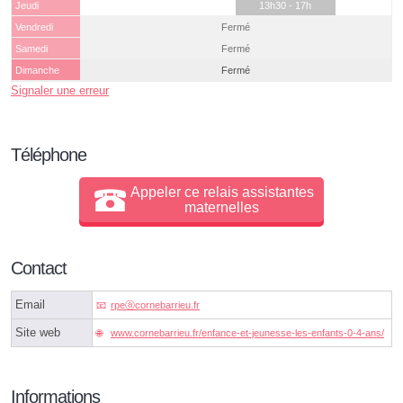
Jeudi
13h30 - 17h
Vendredi
Fermé
Samedi
Fermé
Dimanche
Fermé
Signaler une erreur
Téléphone
Appeler ce relais assistantes
maternelles
Contact
Email
rpeⓐcornebarrieu.fr
Site web
www.cornebarrieu.fr/enfance-et-jeunesse-les-enfants-0-4-ans/
Informations