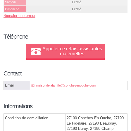
Samedi
Fermé
Dimanche
Fermé
Signaler une erreur
Téléphone
Appeler ce relais assistantes
maternelles
Contact
Email
maisondelafamilleⓐconchesenouche.com
Informations
Condition de domiciliation
27190 Conches En Ouche, 27190
Le Fidelaire, 27190 Beaubray,
27190 Burey, 27190 Champ