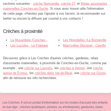
sections suivantes :
crèche Normandie
,
crèche 27
, et
Relais assistantes
maternelles Conches-en-Ouche
. Si vous avez trouvé utile l'information
de cette page, n'hésitez pas l'ajouter à vos favoris, la
recommander
sur
twitter
ou encore la diffuser par courriel à vos contacts !
Crèches à proximité
La Musardière (Conches -
Les Hirondelles (La Bonneville
Conches-en-Ouche
Les Lucioles - Le Fidelaire
- La Bonneville-sur-Iton
Mam'zelles Déclanel - Claville
Découvrez grâce à Les Creches d'autres crèches, garderies, relais
d'assistante maternelles, à proximité de
Conches-en-Ouche
, comme par
exemple : une
crèche sur Louviers
, les
crèches à Vernon
, une
crèche
autour de Évreux
, les
crèches dans Val-de-Reuil
, une
crèche sur Gisors
,
afin de retrouver les info recherchées.
Les Crèches .fr est un portail d'information sur les modes d'accueil des enfants
en bas âge : crèches (publiques, privées, ou d'entreprise), garderies, relais