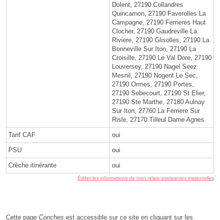
Dolent, 27190 Collandres
Quincarnon, 27190 Faverolles La
Campagne, 27190 Ferrieres Haut
Clocher, 27190 Gaudreville La
Riviere, 27190 Glisolles, 27190 La
Bonneville Sur Iton, 27190 La
Croisille, 27190 Le Val Dore, 27190
Louversey, 27190 Nagel Seez
Mesnil, 27190 Nogent Le Sec,
27190 Ormes, 27190 Portes,
27190 Sebecourt, 27190 St Elier,
27190 Ste Marthe, 27180 Aulnay
Sur Iton, 27760 La Ferriere Sur
Risle, 27170 Tilleul Dame Agnes
Tarif CAF
oui
PSU
oui
Crèche itinérante
oui
Éditer les informations de mon relais assistantes maternelles
Cette page
Conches
est accessible sur ce site en cliquant sur les