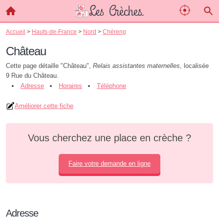
Accueil
>
Hauts-de-France
>
Nord
>
Chéreng
Château
Cette page détaille "Château",
Relais assistantes maternelles
, localisée
9 Rue du Château.
Adresse
Horaires
Téléphone
Améliorer cette fiche
Vous cherchez une place en crèche ?
Faire votre demande en ligne
Adresse