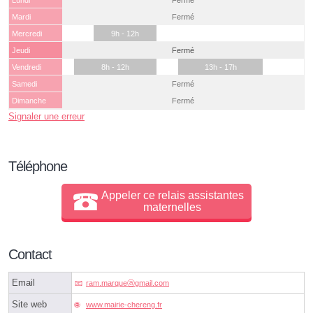
Lundi
Fermé
Mardi
Fermé
Mercredi
9h - 12h
Jeudi
Fermé
Vendredi
8h - 12h
13h - 17h
Samedi
Fermé
Dimanche
Fermé
Signaler une erreur
Téléphone
Appeler ce relais assistantes
maternelles
Contact
Email
ram.marqueⓐgmail.com
Site web
www.mairie-chereng.fr