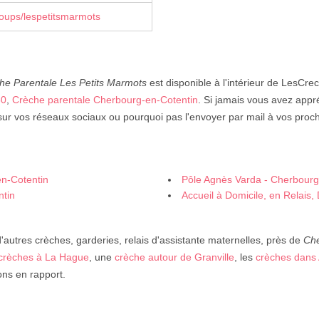
oups/lespetitsmarmots
he Parentale Les Petits Marmots
est disponible à l'intérieur de LesCrec
50
,
Crèche parentale Cherbourg-en-Cotentin
. Si jamais vous avez appré
sur vos réseaux sociaux ou pourquoi pas l'envoyer par mail à vos proch
en-Cotentin
Pôle Agnès Varda - Cherbourg
ntin
Accueil à Domicile, en Relais,
autres crèches, garderies, relais d'assistante maternelles, près de
Che
crèches à La Hague
, une
crèche autour de Granville
, les
crèches dans
ons en rapport.