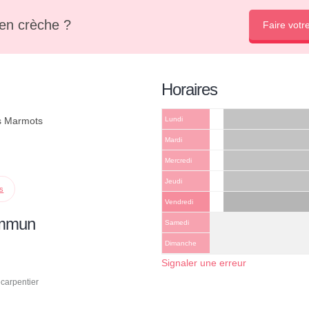
en crèche ?
Faire votr
Horaires
ts Marmots
Lundi
Mardi
Mercredi
Jeudi
ps
Vendredi
ommun
Samedi
Dimanche
Signaler une erreur
carpentier