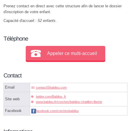
Prenez contact en direct avec cette structure afin de lancer le dossier
d'inscription de votre enfant.
Capacité d'accueil :
52 enfants
.
Téléphone
Appeler ce multi-accueil
Contact
Email
contactⓐbabilou.com
twitter.com/Babilou_fr
Site web
www.babilou.fr/creches/babilou-chatillon-liberte
Facebook
facebook.com/crechesbabilou