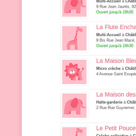
Multi-Accueil
à
Châti
9 Rue Jean Jaurès, 92
Ouvert jusqu'à 18h30
La Flute Ench
Multi-Accueil
à
Châti
9 Bis Rue Jean Macé, 
Ouvert jusqu'à 18h30
La Maison Ble
Micro crèche
à
Châti
4 Avenue Saint Exupér
La Maison des
Halte-garderie
à
Chât
2 Rue Rue Guynemer, 
Le Petit Pouce