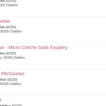
llon
(92320)
320 Châtillon
antee
llon
(92320)
92320 Châtillon
ue - Micro Crèche Saint Exupéry
llon
(92320)
y, 92320 Châtillon
 Pitchounes
illon
(92320)
92320 Châtillon
t