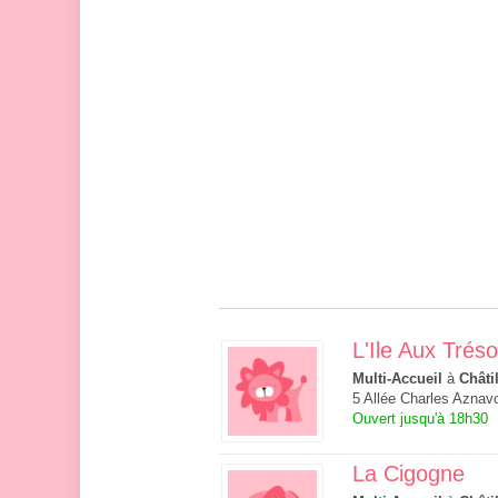
L'Ile Aux Tréso
Multi-Accueil
à
Châti
5 Allée Charles Aznavo
Ouvert jusqu'à 18h30
La Cigogne