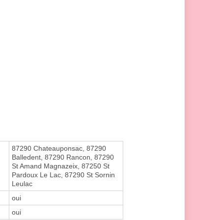
87290 Chateauponsac, 87290
Balledent, 87290 Rancon, 87290
St Amand Magnazeix, 87250 St
Pardoux Le Lac, 87290 St Sornin
Leulac
oui
oui