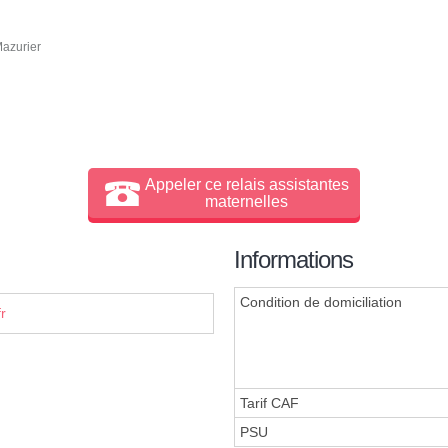
Mazurier
Appeler ce relais assistantes
maternelles
Informations
Condition de domiciliation
r
Tarif CAF
PSU