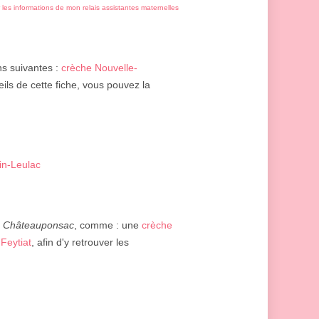
r les informations de mon relais assistantes maternelles
ons suivantes :
crèche Nouvelle-
eils de cette fiche, vous pouvez la
in-Leulac
e
Châteauponsac
, comme : une
crèche
Feytiat
, afin d'y retrouver les