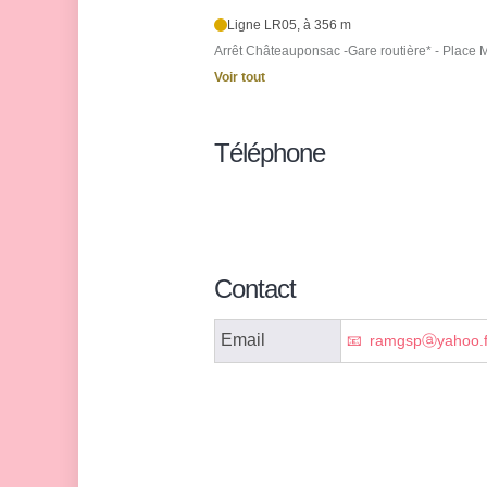
Ligne LR05, à 356 m
Arrêt Châteauponsac -Gare routière* - Place 
Voir tout
Téléphone
Contact
Email
ramgspⓐyahoo.f