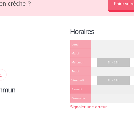
en crèche ?
Faire votr
Horaires
Lundi
Mardi
Mercredi
9h - 12h
Jeudi
ps
Vendredi
9h - 12h
ommun
Samedi
Dimanche
Signaler une erreur