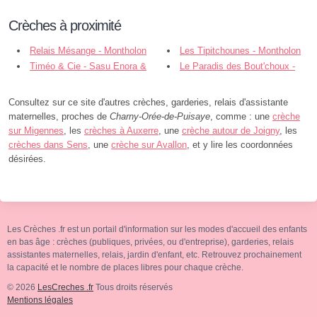
Crèches à proximité
Relais Mésange - Montholon
Les Tipitchounes - Montholon
Timéo & Cie - Sasu Enora &
Le Paradis des Bout'choux -
Cie - Châtillon-Coligny
Châtillon-Coligny
Consultez sur ce site d'autres crèches, garderies, relais d'assistante
maternelles, proches de
Charny-Orée-de-Puisaye
, comme : une
crèche
sur Migennes
, les
crèches à Auxerre
, une
crèche autour de Joigny
, les
crèches dans Sens
, une
crèche sur Avallon
, et y lire les coordonnées
désirées.
Les Crèches .fr est un portail d'information sur les modes d'accueil des enfants
en bas âge : crèches (publiques, privées, ou d'entreprise), garderies, relais
assistantes maternelles, relais, jardin d'enfant, etc. Retrouvez prochainement
la capacité et le nombre de places libres pour chaque crèche.
© 2026
LesCreches .fr
Tous droits réservés
Mentions légales