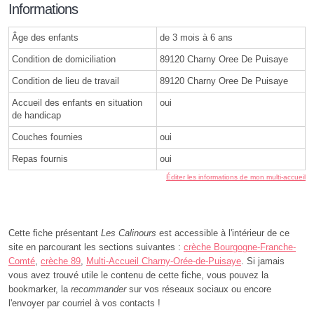
Informations
Âge des enfants
de 3 mois à 6 ans
Condition de domiciliation
89120 Charny Oree De Puisaye
Condition de lieu de travail
89120 Charny Oree De Puisaye
Accueil des enfants en situation
oui
de handicap
Couches fournies
oui
Repas fournis
oui
Éditer les informations de mon multi-accueil
Cette fiche présentant
Les Calinours
est accessible à l'intérieur de ce
site en parcourant les sections suivantes :
crèche Bourgogne-Franche-
Comté
,
crèche 89
,
Multi-Accueil Charny-Orée-de-Puisaye
. Si jamais
vous avez trouvé utile le contenu de cette fiche, vous pouvez la
bookmarker, la
recommander
sur vos réseaux sociaux ou encore
l'envoyer par courriel à vos contacts !