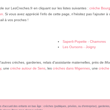
le sur LesCreches.fr en cliquant sur les listes suivantes :
crèche Bour
on
. Si vous avez apprécié l'info de cette page, n'hésitez pas l'ajouter 
ail à vos proches !
Saperli-Popette - Chamvres
Les Oursons - Joigny
autres crèches, garderies, relais d'assistante maternelles, près de
Mo
y
, une
crèche autour de Sens
, les
crèches dans Migennes
, une
crèche 
s d'accueil des enfants en bas âge : crèches (publiques, privées, ou d'entreprise), garderies, r