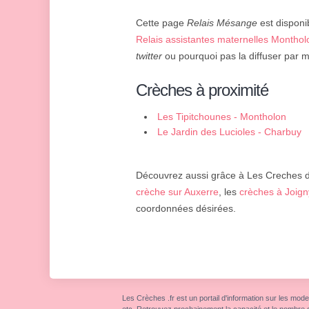
Cette page
Relais Mésange
est disponib
Relais assistantes maternelles Monthol
twitter
ou pourquoi pas la diffuser par m
Crèches à proximité
Les Tipitchounes - Montholon
Le Jardin des Lucioles - Charbuy
Découvrez aussi grâce à Les Creches d'
crèche sur Auxerre
, les
crèches à Joign
coordonnées désirées.
Les Crèches .fr est un portail d'information sur les mode