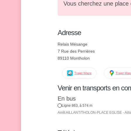
Vous cherchez une place 
Adresse
Relais Mésange
7 Rue des Perrières
89110 Montholon
Trajet Waze
Trajet Ma
Venir en transports en c
En bus
Ligne 863, à 574 m
Arrêt AILLANT/THOLON-PLACE EGLISE - Aillant