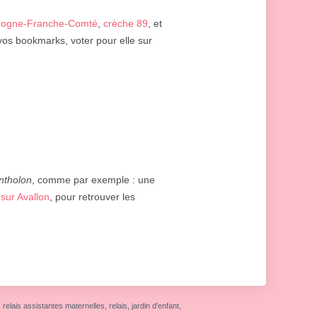
gogne-Franche-Comté
,
crèche 89
, et
à vos bookmarks, voter pour elle sur
ntholon
, comme par exemple : une
sur Avallon
, pour retrouver les
elais assistantes maternelles, relais, jardin d'enfant,