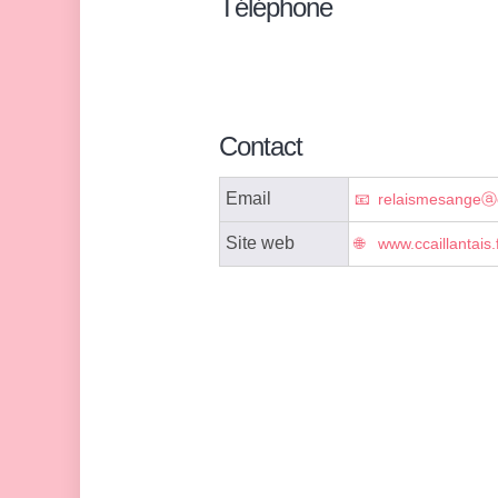
Téléphone
Contact
Email
relaismesangeⓐcc
Site web
www.ccaillantais.