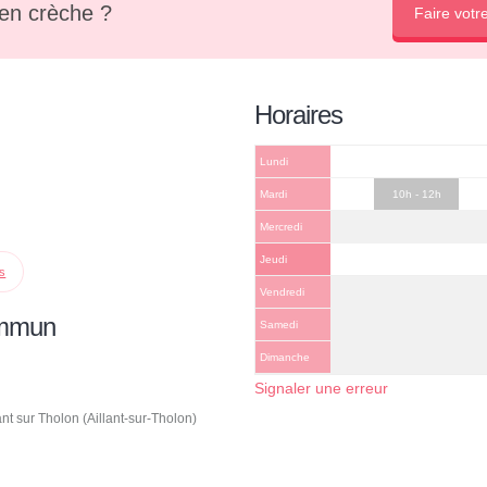
en crèche ?
Faire votr
Horaires
Lundi
Mardi
10h - 12h
Mercredi
Jeudi
ps
Vendredi
ommun
Samedi
Dimanche
Signaler une erreur
 sur Tholon (Aillant-sur-Tholon)