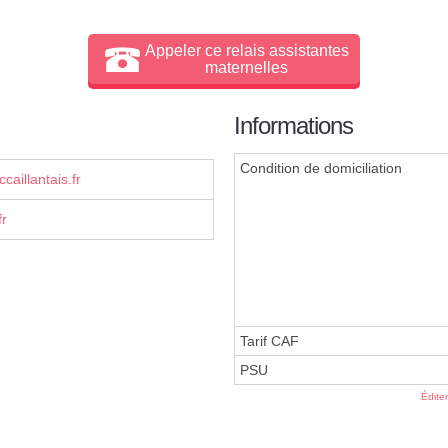
Appeler ce relais assistantes
maternelles
Informations
Condition de domiciliation
aillantais.fr
fr
Tarif CAF
PSU
Édite