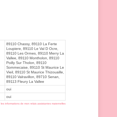
89110 Chassy, 89110 La Ferte
Loupiere, 89110 Le Val D Ocre,
89110 Les Ormes, 89110 Merry La
Vallee, 89110 Montholon, 89110
Poilly Sur Tholon, 89110
Sommecaise, 89110 St Maurice Le
Vieil, 89110 St Maurice Thizouaille,
89110 Valravillon, 89710 Senan,
89113 Fleury La Vallee
oui
oui
r les informations de mon relais assistantes maternelles