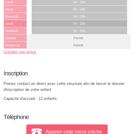
Lundi
5h - 20h
Mardi
5h - 20h
Mercredi
5h - 20h
Jeudi
5h - 20h
Vendredi
5h - 20h
Samedi
Fermé
Dimanche
Fermé
Signaler une erreur
Inscription
Prenez contact en direct avec cette structure afin de lancer le dossier
d'inscription de votre enfant.
Capacité d'accueil :
12 enfants
.
Téléphone
Appeler cette micro crèche