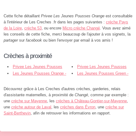
Cette fiche détaillant
Privee Les Jeunes Pousses Orange
est consultable
à l'intérieur de Les Creches .fr dans les pages suivantes :
crèche Pays
de la Loire
,
crèche 53
, ou encore
Micro crèche Changé
. Vous avez aimé
les conseils de cette fiche, merci beaucoup de l'ajouter à vos signets, la
partager
sur
facebook
ou bien l'envoyer par email à vos amis !
Crèches à proximité
Privee Les Jeunes Pousses
Privee Les Jeunes Pousses
Yellow - Changé
Les Jeunes Pousses Orange -
Green - Changé
Les Jeunes Pousses Green -
Changé
Changé
Découvrez grâce à Les Creches d'autres crèches, garderies, relais
d'assistante maternelles, à proximité de
Changé
, comme par exemple :
une
crèche sur Mayenne
, les
crèches à Château-Gontier-sur-Mayenne
,
une
crèche autour de Laval
, les
crèches dans Évron
, une
crèche sur
Saint-Berthevin
, afin de retrouver les informations en rapport.