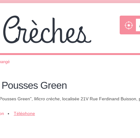
hangé
s Pousses Green
s Pousses Green",
Micro crèche
, localisée 21V Rue Ferdinand Buisson, p
ion
Téléphone