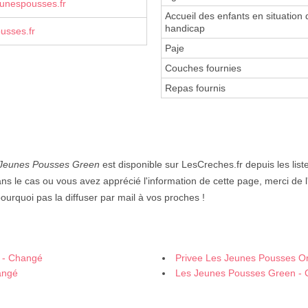
eunespousses.fr
Accueil des enfants en situation 
handicap
usses.fr
Paje
Couches fournies
Repas fournis
 Jeunes Pousses Green
est disponible sur LesCreches.fr depuis les list
ans le cas ou vous avez apprécié l'information de cette page, merci de 
pourquoi pas la diffuser par mail à vos proches !
w - Changé
Privee Les Jeunes Pousses O
angé
Les Jeunes Pousses Green -