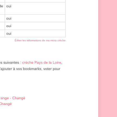
de
oui
oui
oui
oui
Éditer les informations de ma micro crèche
es suivantes :
crèche Pays de la Loire
,
l'ajouter à vos bookmarks, voter pour
range - Changé
 Changé