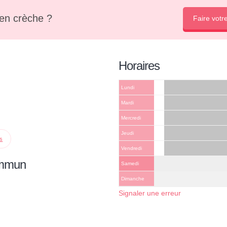
en crèche ?
Faire votr
Horaires
Lundi
Mardi
Mercredi
Jeudi
ps
Vendredi
ommun
Samedi
Dimanche
Signaler une erreur