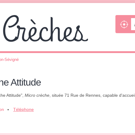
on-Sévigné
he Attitude
che Attitude",
Micro crèche
, située 71 Rue de Rennes, capable d'accueil
ion
Téléphone