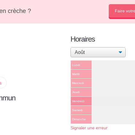
en crèche ?
Faire votr
Horaires
Lundi
Mardi
ps
Mercredi
Jeudi
ommun
Vendredi
Samedi
Dimanche
Signaler une erreur