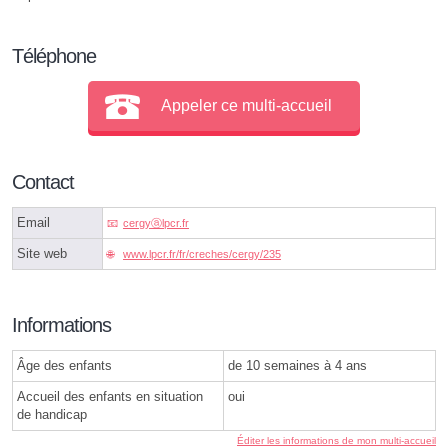
Téléphone
Appeler ce multi-accueil
Contact
Email
cergyⓐlpcr.fr
Site web
www.lpcr.fr/fr/creches/cergy/235
Informations
Âge des enfants
de 10 semaines à 4 ans
Accueil des enfants en situation
oui
de handicap
Éditer les informations de mon multi-accueil