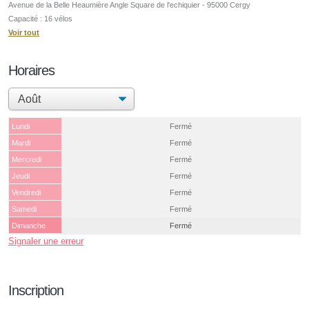
Avenue de la Belle Heaumière Angle Square de l'echiquier - 95000 Cergy
Capacité : 16 vélos
Voir tout
Horaires
Lundi
Fermé
Mardi
Fermé
Mercredi
Fermé
Jeudi
Fermé
Vendredi
Fermé
Samedi
Fermé
Dimanche
Fermé
Signaler une erreur
Inscription