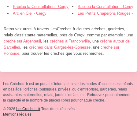
Babilou la Constellation - Cergy
Babilou la Constellation - Cergy
Arc en Ciel - Cergy
Les Petits Chaperons Rouges -
Cergy
Retrouvez aussi à travers LesCreches.fr d'autres crèches, garderies,
relais d'assistante maternelles, près de
Cergy
, comme par exemple : une
crèche sur Argenteuil
, les
crèches à Franconville
, une
crèche autour de
Sarcelles
, les
crèches dans Garges-lès-Gonesse
, une
crèche sur
Pontoise
, pour trouver les creches que vous recherchez.
Les Crèches .fr est un portail d'information sur les modes d'accueil des enfants
en bas âge : crèches (publiques, privées, ou d'entreprise), garderies, relais
assistantes maternelles, relais, jardin d'enfant, etc. Retrouvez prochainement
la capacité et le nombre de places libres pour chaque crèche.
© 2026
LesCreches .fr
Tous droits réservés
Mentions légales