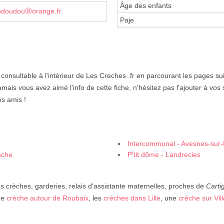
Âge des enfants
ndoudouⓐorange.fr
Paje
 consultable à l'intérieur de Les Creches .fr en parcourant les pages su
jamais vous avez aimé l'info de cette fiche, n'hésitez pas l'ajouter à vos 
os amis !
Intercommunal - Avesnes-sur
ache
P'tit dôme - Landrecies
 crèches, garderies, relais d'assistante maternelles, proches de
Carti
ne
crèche autour de Roubaix
, les
crèches dans Lille
, une
crèche sur Vi