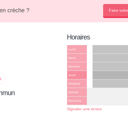
en crèche ?
Faire votr
Horaires
Lundi
Mardi
Mercredi
Jeudi
ps
Vendredi
ommun
Samedi
Dimanche
Signaler une erreur