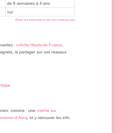
de 8 semaines à 4 ans
oui
Éditer les informations de mon multi-accueil
ivantes :
crèche Hauts-de-France
,
signets, la
partager
sur vos réseaux
-Helpe
gnies
, comme : une
crèche sur
lleneuve-d'Ascq
, et y retrouver les info