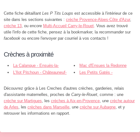
Cette fiche détaillant
Les P Tits Loups
est accessible à l'intérieur de ce
site dans les sections suivantes :
crèche Provence-Alpes-Côte d'Azur
,
crèche 13
, ou encore
Multi-Accueil Carry-le-Rouet
. Vous avez trouvé
utile l'info de cette fiche, pensez à la bookmarker, la
recommander
sur
facebook
ou encore l'envoyer par courriel à vos contacts !
Crèches à proximité
La Calanque - Ensuès-la-
Mac d'Ensues la Redonne
Redonne
L'Ilot Pitchoun - Châteauneuf-
Les Petits Gatés -
les-Martigues
Châteauneuf-les-Martigues
Découvrez grâce à Les Creches d'autres crèches, garderies, relais
d'assistante maternelles, proches de
Carry-le-Rouet
, comme : une
crèche sur Martigues
, les
crèches à Aix-en-Provence
, une
crèche autour
de Arles
, les
crèches dans Marseille
, une
crèche sur Aubagne
, et y
retrouver les informations en rapport.