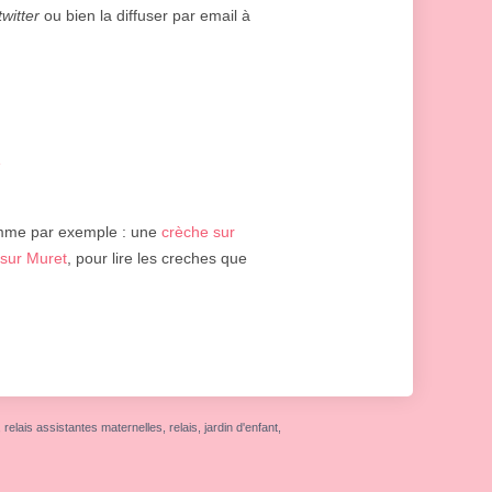
twitter
ou bien la diffuser par email à
e
mme par exemple : une
crèche sur
 sur Muret
, pour lire les creches que
elais assistantes maternelles, relais, jardin d'enfant,