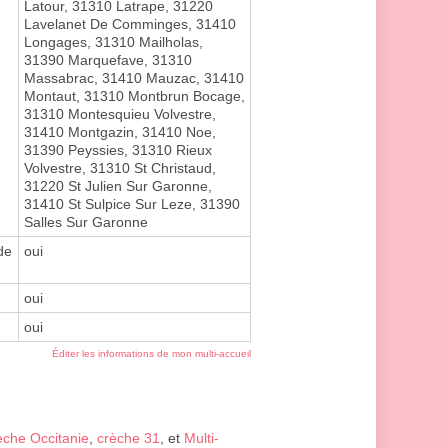
Latour, 31310 Latrape, 31220
Lavelanet De Comminges, 31410
Longages, 31310 Mailholas,
31390 Marquefave, 31310
Massabrac, 31410 Mauzac, 31410
Montaut, 31310 Montbrun Bocage,
31310 Montesquieu Volvestre,
31410 Montgazin, 31410 Noe,
31390 Peyssies, 31310 Rieux
Volvestre, 31310 St Christaud,
31220 St Julien Sur Garonne,
31410 St Sulpice Sur Leze, 31390
Salles Sur Garonne
de
oui
oui
oui
Éditer les informations de mon multi-accueil
èche Occitanie
,
crèche 31
, et
Multi-