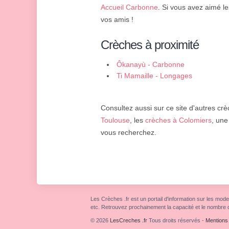
Accueil Carbonne
. Si vous avez aimé l
vos amis !
Crèches à proximité
Ôkanayù - Carbonne
Ti Mamaille - Longages
Consultez aussi sur ce site d'autres crè
Toulouse
, les
crèches à Colomiers
, un
vous recherchez.
Les Crèches .fr est un portail d'information sur les mode
etc. Retrouvez prochainement la capacité et le nombre 
© 2026
LesCreches .fr
Tous droits réservés
-
Mentions 