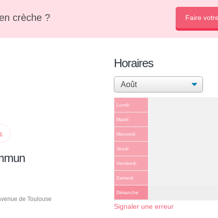
en crèche ?
Faire votr
Horaires
Lundi
Mardi
ps
Mercredi
Jeudi
ommun
Vendredi
Samedi
Dimanche
avenue de Toulouse
Signaler une erreur