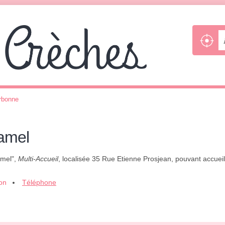
rbonne
amel
amel",
Multi-Accueil
, localisée 35 Rue Etienne Prosjean, pouvant accuei
ion
Téléphone