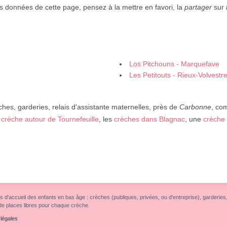
es données de cette page, pensez à la mettre en favori, la
partager
sur
Los Pitchouns - Marquefave
Les Petitouts - Rieux-Volvestr
ches, garderies, relais d'assistante maternelles, près de
Carbonne
, co
e
crèche autour de Tournefeuille
, les
crèches dans Blagnac
, une
crèche
s d'accueil des enfants en bas âge : crèches (publiques, privées, ou d'entreprise), garderies, r
de places libres pour chaque crèche.
légales